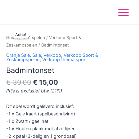
Ga
Main
naar
Menu
de
inhoud
Oorspronkelijke
Huidige
Badmintonset
prijs
prijs
Actie!
aantal
Home
/
1001 spelen
/
Verkoop Sport &
was:
is:
Zeskampspelen
/ Badmintonset
€ 30,00.
€ 15,00.
Oranje Sale
,
Sale
,
Verkoop
,
Verkoop Sport &
Zeskampspelen
,
Verkoop thema sport
Badmintonset
€
30,00
€
15,00
Prijs is exclusief btw (21%)
Dit spel wordt geleverd inclusief:
-1 x Gele kaart (spelbeschrijving)
-1 x Zwart / geel net
-1 x Houten plank met afzetlijnen
-2 x paal (3-delig en 1 grondpaal)