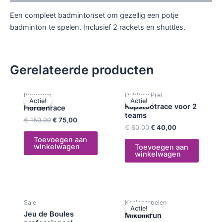
Een compleet badmintonset om gezellig een potje
badminton te spelen. Inclusief 2 rackets en shuttles.
Gerelateerde producten
Oorspronkelijke
Huidige
Oorspronkelijke
Huidige
Beroepen
Dubbele Pret
prijs
prijs
prijs
prijs
Actie!
Actie!
Actie!
Actie!
was:
is:
was:
is:
Kopstootrace voor 2
Hordenrace
€ 150,00.
€ 75,00.
€ 80,00.
€ 40,00.
teams
€
150,00
€
75,00
€
80,00
€
40,00
Toevoegen aan
winkelwagen
Toevoegen aan
winkelwagen
Oorspronkelijke
Huidige
Sale
Koningsspelen
prijs
prijs
Actie!
Actie!
was:
is:
Jeu de Boules
Mikblikrun
€ 60,00.
€ 30,00.