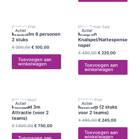
Oorspronkelijke
Huidige
Oorspronkelijke
Huidige
Dubbele Pret
Mega Zomer Sale
prijs
prijs
prijs
prijs
Actie!
Actie!
was:
is:
was:
is:
Kruishelm 6 personen
Kruip en
€ 200,00.
€ 100,00.
€ 450,00.
€ 225,00.
2 stuks
Knalspel/Nattesponse
nspel
€
200,00
€
100,00
€
450,00
€
225,00
Toevoegen aan
winkelwagen
Toevoegen aan
winkelwagen
Oorspronkelijke
Huidige
Oorspronkelijke
Huidige
Actie product
Dubbele Pret
prijs
prijs
prijs
prijs
Actie!
Actie!
was:
is:
was:
is:
Plonsbad 3m
Rotorwip (2 stuks
€ 1.500,00.
€ 750,00.
€ 490,00.
€ 245,00.
Attractie (voor 2
voor 2 teams)
teams)
€
490,00
€
245,00
€
1.500,00
€
750,00
Toevoegen aan
winkelwagen
Toevoegen aan