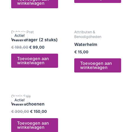
winkelwagen
Oorspronkelijke
Huidige
Dubbele Pret
Attributen &
prijs
prijs
Actie!
Benodigdheden
was:
is:
Waterdrager (2 stuks)
€ 198,00.
€ 99,00.
Waterhelm
€
198,00
€
99,00
€
15,00
Toevoegen aan
winkelwagen
Toevoegen aan
winkelwagen
Oorspronkelijke
Huidige
Oranje Sale
prijs
prijs
Actie!
was:
is:
Waterschoenen
€ 300,00.
€ 150,00.
€
300,00
€
150,00
Toevoegen aan
winkelwagen