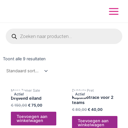
Ga
Main
naar
Menu
de
inhoud
Producten
zoeken
Toont alle 9 resultaten
Oorspronkelijke
Huidige
Oorspronkelijke
Huidige
Mega Zomer Sale
Dubbele Pret
prijs
prijs
prijs
prijs
Actie!
Actie!
was:
is:
was:
is:
Kopstootrace voor 2
Drijvend eiland
€ 150,00.
€ 75,00.
€ 80,00.
€ 40,00.
teams
€
150,00
€
75,00
€
80,00
€
40,00
Toevoegen aan
winkelwagen
Toevoegen aan
winkelwagen