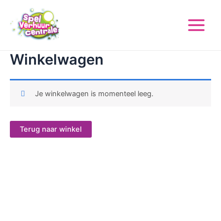
Ga
Main
naar
Menu
de
inhoud
Winkelwagen
Je winkelwagen is momenteel leeg.
Terug naar winkel