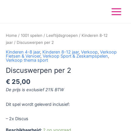
Ga
Main
naar
Menu
de
inhoud
Discuswerpen
per
Home
/
1001 spelen
/
Leeftijdsgroepen
/
Kinderen 8-12
2
jaar
/ Discuswerpen per 2
aantal
Kinderen 4-8 jaar
,
Kinderen 8-12 jaar
,
Verkoop
,
Verkoop
Fietsen & Vervoer
,
Verkoop Sport & Zeskampspelen
,
Verkoop thema sport
Discuswerpen per 2
€
25,00
De prijs is exclusief 21% BTW
Dit spel wordt geleverd inclusief:
– 2x Discus
Beschikbaarheid:
2 op voorraad