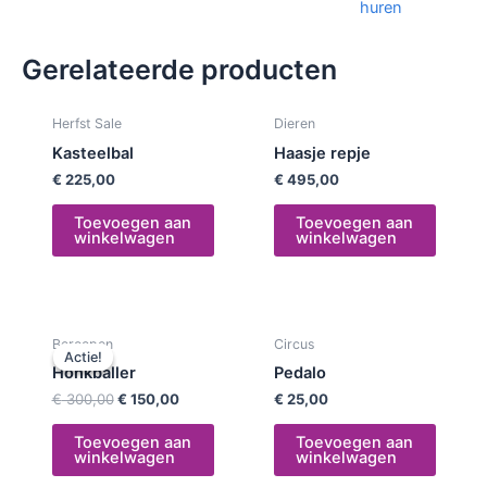
huren
Gerelateerde producten
Herfst Sale
Dieren
Kasteelbal
Haasje repje
€
225,00
€
495,00
Toevoegen aan
Toevoegen aan
winkelwagen
winkelwagen
Oorspronkelijke
Huidige
Beroepen
Circus
prijs
prijs
Actie!
Actie!
was:
is:
Honkballer
Pedalo
€ 300,00.
€ 150,00.
€
300,00
€
150,00
€
25,00
Toevoegen aan
Toevoegen aan
winkelwagen
winkelwagen