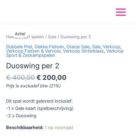
Ga
Main
naar
Menu
de
inhoud
Oorspronkelijke
Huidige
Duoswing
prijs
prijs
Actie!
per
Home
/
1001 spelen
/
Sale
/ Duoswing per 2
was:
is:
2
Dubbele Pret
,
Gekke Fietsen
,
Oranje Sale
,
Sale
,
Verkoop
,
€ 400,00.
€ 200,00.
aantal
Verkoop Fietsen & Vervoer
,
Verkoop Sinterklaas
,
Verkoop
Sport & Zeskampspelen
Duoswing per 2
€
400,00
€
200,00
Prijs is exclusief btw (21%)
Dit spel wordt geleverd inclusief:
-1 x Gele kaart (spelbeschrijving)
-2 x Duoswing
Beschikbaarheid:
1 op voorraad