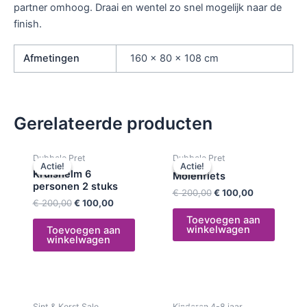
partner omhoog. Draai en wentel zo snel mogelijk naar de
finish.
Afmetingen
160 × 80 × 108 cm
Gerelateerde producten
Oorspronkelijke
Huidige
Oorspronkelijke
Huidige
Dubbele Pret
Dubbele Pret
prijs
prijs
prijs
prijs
Actie!
Actie!
Actie!
Actie!
was:
is:
was:
is:
Kruishelm 6
Molenfiets
€ 200,00.
€ 100,00.
€ 200,00.
€ 100,00.
personen 2 stuks
€
200,00
€
100,00
€
200,00
€
100,00
Toevoegen aan
winkelwagen
Toevoegen aan
winkelwagen
Oorspronkelijke
Huidige
Sint & Kerst Sale
Kinderen 4-8 jaar