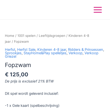
Ga
Main
naar
Menu
de
inhoud
Fopzwam
aantal
Home
/
1001 spelen
/
Leeftijdsgroepen
/
Kinderen 4-8
jaar
/ Fopzwam
Herfst
,
Herfst Sale
,
Kinderen 4-8 jaar
,
Ridders & Prinsessen
,
Sprookjes
,
StayHome&Play spelletjes
,
Verkoop
,
Verkoop
Griezel
Fopzwam
€
125,00
De prijs is exclusief 21% BTW
Dit spel wordt geleverd inclusief:
-1 x Gele kaart (spelbeschrijving)