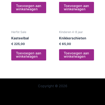
Toevoegen aan
Toevoegen aan
winkelwagen
winkelwagen
Herfst Sale
Kinderen 4-8 jaar
Kasteelbal
Knikkerschieten
€
225,00
€
65,00
Toevoegen aan
Toevoegen aan
winkelwagen
winkelwagen
Copyright © 2026