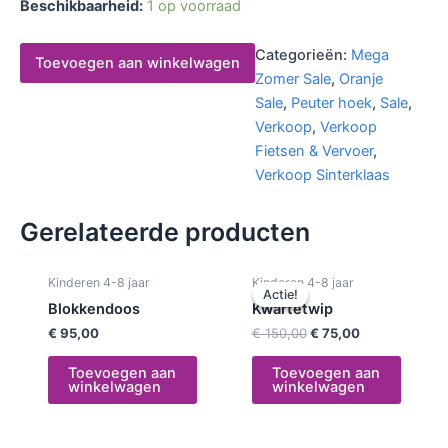
Beschikbaarheid:
1 op voorraad
Categorieën:
Mega
Toevoegen aan winkelwagen
Zomer Sale
,
Oranje
Sale
,
Peuter hoek
,
Sale
,
Verkoop
,
Verkoop
Fietsen & Vervoer
,
Verkoop Sinterklaas
Gerelateerde producten
Oorspronkelijke
Huidige
Kinderen 4-8 jaar
Kinderen 4-8 jaar
prijs
prijs
Actie!
Actie!
was:
is:
Blokkendoos
Kwartetwip
€ 150,00.
€ 75,00.
€
95,00
€
150,00
€
75,00
Toevoegen aan
Toevoegen aan
winkelwagen
winkelwagen