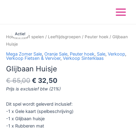
Ga
Main
naar
Menu
de
inhoud
Oorspronkelijke
Huidige
Glijbaan
prijs
prijs
Actie!
Huisje
Home
/
1001 spelen
/
Leeftijdsgroepen
/
Peuter hoek
/ Glijbaan
was:
is:
aantal
Huisje
€ 65,00.
€ 32,50.
Mega Zomer Sale
,
Oranje Sale
,
Peuter hoek
,
Sale
,
Verkoop
,
Verkoop Fietsen & Vervoer
,
Verkoop Sinterklaas
Glijbaan Huisje
€
65,00
€
32,50
Prijs is exclusief btw (21%)
Dit spel wordt geleverd inclusief:
-1 x Gele kaart (spelbeschrijving)
-1 x Glijbaan huisje
-1 x Rubberen mat