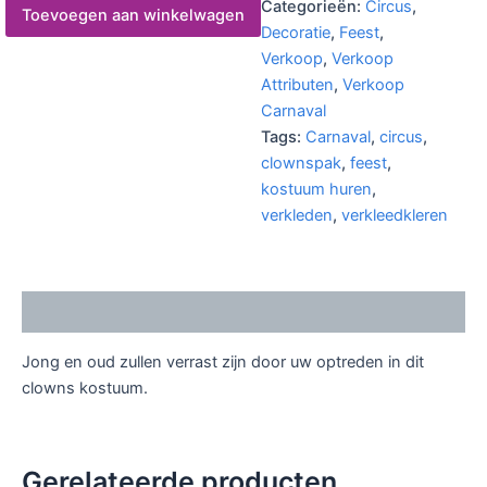
Categorieën:
Circus
,
Toevoegen aan winkelwagen
Decoratie
,
Feest
,
Verkoop
,
Verkoop
Attributen
,
Verkoop
Carnaval
Tags:
Carnaval
,
circus
,
clownspak
,
feest
,
kostuum huren
,
verkleden
,
verkleedkleren
Beschrijving
Jong en oud zullen verrast zijn door uw optreden in dit
clowns kostuum.
Gerelateerde producten