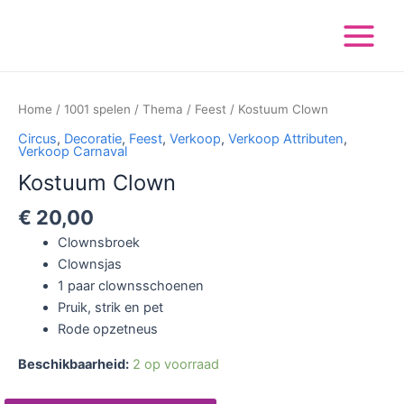
Ga
Main
naar
Menu
de
inhoud
Kostuum
Clown
Home
/
1001 spelen
/
Thema
/
Feest
/ Kostuum Clown
aantal
Circus
,
Decoratie
,
Feest
,
Verkoop
,
Verkoop Attributen
,
Verkoop Carnaval
Kostuum Clown
€
20,00
Clownsbroek
Clownsjas
1 paar clownsschoenen
Pruik, strik en pet
Rode opzetneus
Beschikbaarheid:
2 op voorraad