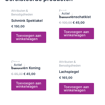
Oorspronkelijke
Huidige
Attributen &
Feest
prijs
prijs
Actie!
Actie!
Benodigdheden
was:
is:
Ballonnenschatkist
€ 100,00.
€ 45,00.
Schmink Spektakel
€
100,00
€
45,00
€
150,00
Toevoegen aan
winkelwagen
Toevoegen aan
winkelwagen
Oorspronkelijke
Huidige
Circus
Attributen &
prijs
prijs
Actie!
Actie!
Benodigdheden
was:
is:
Ballonnen Koning
€ 95,00.
€ 45,00.
Lachspiegel
€
95,00
€
45,00
€
165,00
Toevoegen aan
winkelwagen
Toevoegen aan
winkelwagen