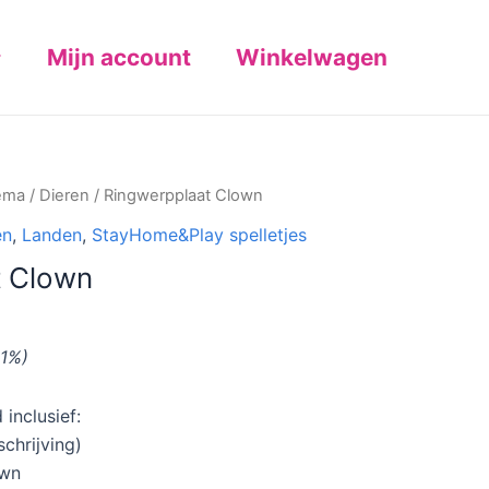
Mijn account
Winkelwagen
ema
/
Dieren
/ Ringwerpplaat Clown
en
,
Landen
,
StayHome&Play spelletjes
t Clown
21%)
 inclusief:
schrijving)
own