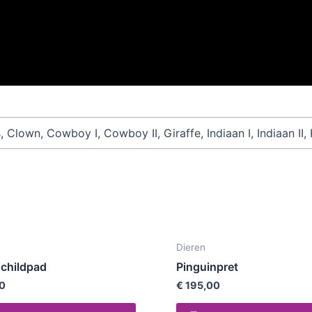
s, Clown, Cowboy I, Cowboy II, Giraffe, Indiaan I, Indiaan I
Dieren
childpad
Pinguinpret
0
€
195,00