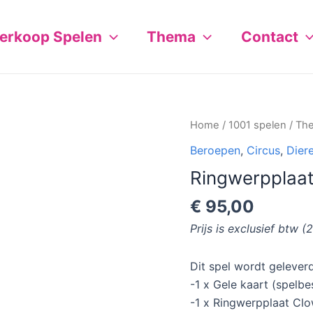
erkoop Spelen
Thema
Contact
Ringwerpplaat
Home
/
1001 spelen
/
Th
Clown
Beroepen
,
Circus
,
Dier
aantal
Ringwerpplaa
€
95,00
Prijs is exclusief btw (
Dit spel wordt geleverd
-1 x Gele kaart (spelbe
-1 x Ringwerpplaat Cl