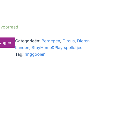
 voorraad
Categorieën:
Beroepen
,
Circus
,
Dieren
,
wagen
Landen
,
StayHome&Play spelletjes
Tag:
ringgooien