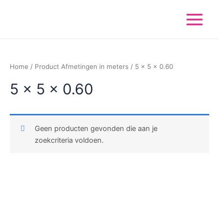
Ga
Main
naar
Menu
de
inhoud
Home
/ Product Afmetingen in meters / 5 x 5 x 0.60
5 x 5 x 0.60
Geen producten gevonden die aan je
zoekcriteria voldoen.