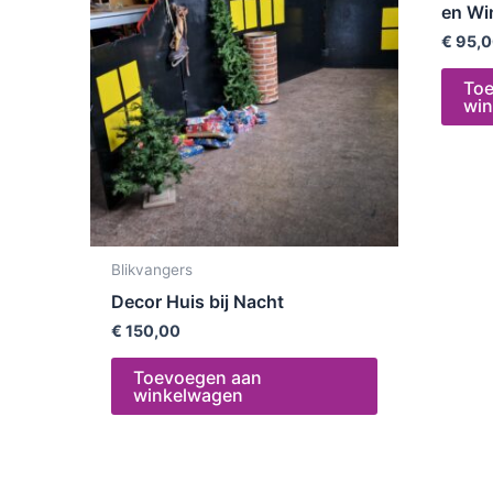
en Wi
€
95,0
To
wi
Blikvangers
Decor Huis bij Nacht
€
150,00
Toevoegen aan
winkelwagen