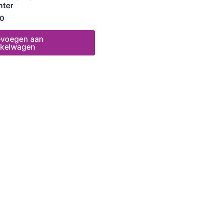
nter
0
evoegen aan
nkelwagen