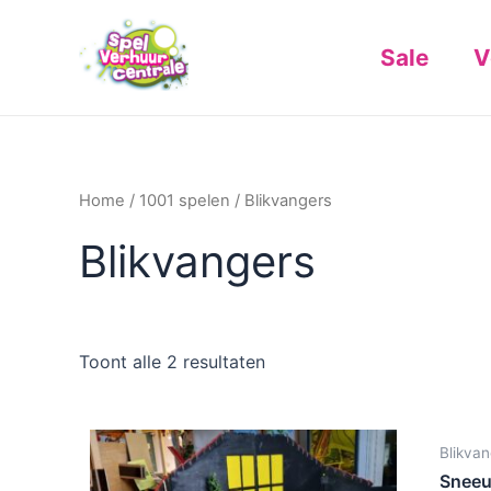
Ga
naar
Sale
V
de
inhoud
Home
/
1001 spelen
/ Blikvangers
Blikvangers
Toont alle 2 resultaten
Blikva
Sneeu