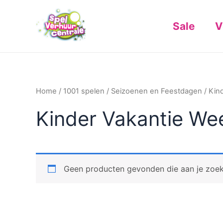
Ga
naar
Sale
V
de
inhoud
Home
/
1001 spelen
/
Seizoenen en Feestdagen
/ Kin
Kinder Vakantie We
Geen producten gevonden die aan je zoekc