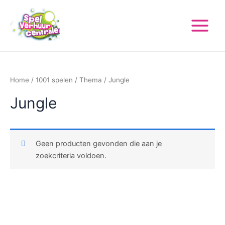
Ga
Main
naar
Menu
de
inhoud
Home
/
1001 spelen
/
Thema
/ Jungle
Jungle
Geen producten gevonden die aan je
zoekcriteria voldoen.