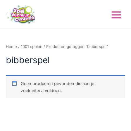
Ga
Main
naar
Menu
de
inhoud
Home
/
1001 spelen
/ Producten getagged “bibberspel”
bibberspel
Geen producten gevonden die aan je
zoekcriteria voldoen.