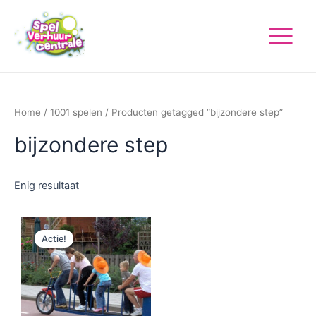
Ga
Main
naar
Menu
de
inhoud
Home
/
1001 spelen
/ Producten getagged “bijzondere step”
bijzondere step
Enig resultaat
Oorspronkelijke
Huidige
prijs
prijs
Actie!
was:
is:
€ 250,00.
€ 125,00.