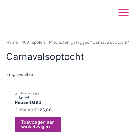
Ga
Main
naar
Menu
de
inhoud
Home
/
1001 spelen
/ Producten getagged “Carnavalsoptocht”
Carnavalsoptocht
Enig resultaat
Oorspronkelijke
Huidige
Actie product
prijs
prijs
Actie!
was:
is:
Reuzenstep
€ 250,00.
€ 125,00.
€
250,00
€
125,00
Toevoegen aan
winkelwagen