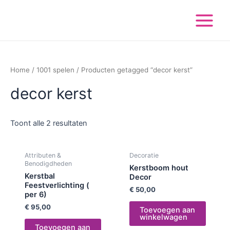
Ga
Main
naar
Menu
de
inhoud
Home
/
1001 spelen
/ Producten getagged “decor kerst”
decor kerst
Toont alle 2 resultaten
Attributen &
Decoratie
Benodigdheden
Kerstboom hout
Kerstbal
Decor
Feestverlichting (
€
50,00
per 6)
€
95,00
Toevoegen aan
winkelwagen
Toevoegen aan