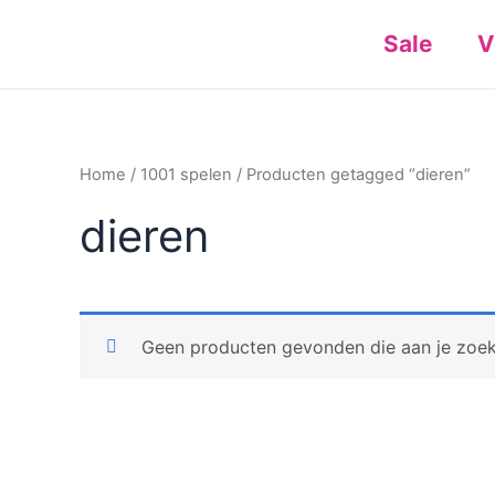
Ga
Sale
V
naar
de
inhoud
Home
/
1001 spelen
/ Producten getagged “dieren”
dieren
Geen producten gevonden die aan je zoekc