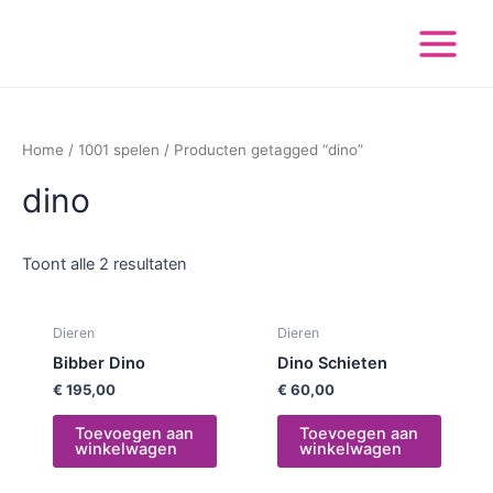
Ga
Main
naar
Menu
de
inhoud
Home
/
1001 spelen
/ Producten getagged “dino”
dino
Toont alle 2 resultaten
Dieren
Dieren
Bibber Dino
Dino Schieten
€
195,00
€
60,00
Toevoegen aan
Toevoegen aan
winkelwagen
winkelwagen