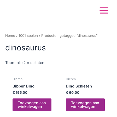
Ga
Main
naar
Menu
de
inhoud
Home
/
1001 spelen
/ Producten getagged “dinosaurus”
dinosaurus
Toont alle 2 resultaten
Dieren
Dieren
Bibber Dino
Dino Schieten
€
195,00
€
60,00
Toevoegen aan
Toevoegen aan
winkelwagen
winkelwagen