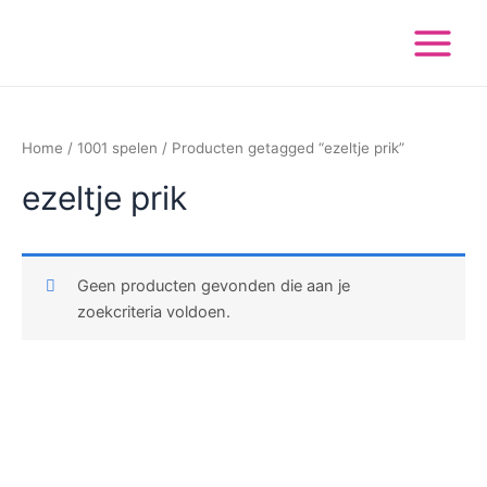
Ga
Main
naar
Menu
de
inhoud
Home
/
1001 spelen
/ Producten getagged “ezeltje prik”
ezeltje prik
Geen producten gevonden die aan je
zoekcriteria voldoen.