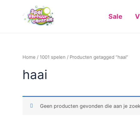
Ga
naar
Sale
V
de
inhoud
Home
/
1001 spelen
/ Producten getagged “haai”
haai
Geen producten gevonden die aan je zoekc