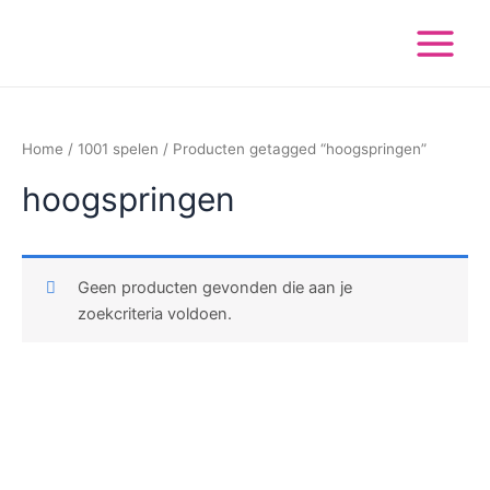
Ga
Main
naar
Menu
de
inhoud
Home
/
1001 spelen
/ Producten getagged “hoogspringen”
hoogspringen
Geen producten gevonden die aan je
zoekcriteria voldoen.