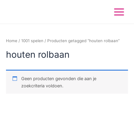
Ga
Main
naar
Menu
de
inhoud
Home
/
1001 spelen
/ Producten getagged “houten rolbaan”
houten rolbaan
Geen producten gevonden die aan je
zoekcriteria voldoen.