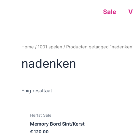
Ga
Sale
V
naar
de
inhoud
Home
/
1001 spelen
/ Producten getagged “nadenken
nadenken
Enig resultaat
Herfst Sale
Memory Bord Sint/Kerst
€
120,00