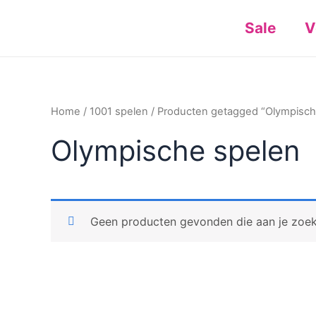
Ga
Sale
V
naar
de
inhoud
Home
/
1001 spelen
/ Producten getagged “Olympisch
Olympische spelen
Geen producten gevonden die aan je zoekc