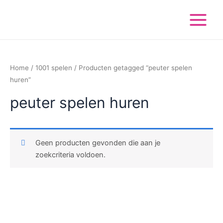
Ga
Main
naar
Menu
de
inhoud
Home
/
1001 spelen
/ Producten getagged “peuter spelen
huren”
peuter spelen huren
Geen producten gevonden die aan je
zoekcriteria voldoen.