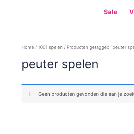
Ga
Sale
V
naar
de
inhoud
Home
/
1001 spelen
/ Producten getagged “peuter sp
peuter spelen
Geen producten gevonden die aan je zoekc