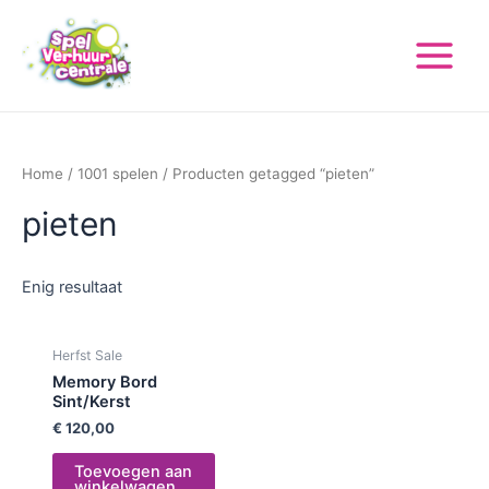
Ga
Main
naar
Menu
de
inhoud
Home
/
1001 spelen
/ Producten getagged “pieten”
pieten
Enig resultaat
Herfst Sale
Memory Bord
Sint/Kerst
€
120,00
Toevoegen aan
winkelwagen