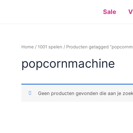
Ga
Sale
V
naar
de
inhoud
Home
/
1001 spelen
/ Producten getagged “popcornm
popcornmachine
Geen producten gevonden die aan je zoekc