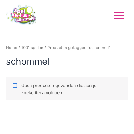
Ga
Main
naar
Menu
de
inhoud
Home
/
1001 spelen
/ Producten getagged “schommel”
schommel
Geen producten gevonden die aan je
zoekcriteria voldoen.