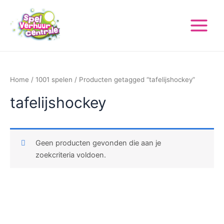
Ga
Main
naar
Menu
de
inhoud
Home
/
1001 spelen
/ Producten getagged “tafelijshockey”
tafelijshockey
Geen producten gevonden die aan je
zoekcriteria voldoen.