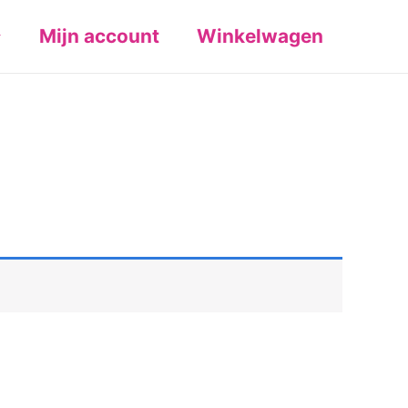
Mijn account
Winkelwagen