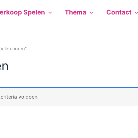
erkoop Spelen
Thema
Contact
pelen huren”
en
riteria voldoen.