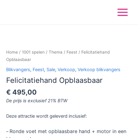
Ga
Main
naar
Menu
de
inhoud
Felicitatiehand
Opblaasbaar
aantal
Home
/
1001 spelen
/
Thema
/
Feest
/ Felicitatiehand
Opblaasbaar
Blikvangers
,
Feest
,
Sale
,
Verkoop
,
Verkoop blikvangers
Felicitatiehand Opblaasbaar
€
495,00
De prijs is exclusief 21% BTW
Deze attractie wordt geleverd inclusief:
Ronde voet met opblaasbare hand + motor in een
–