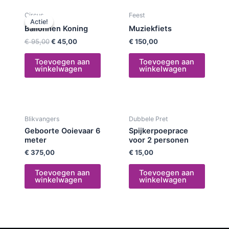
Oorspronkelijke
Huidige
Circus
Feest
prijs
prijs
Actie!
Actie!
was:
is:
Ballonnen Koning
Muziekfiets
€ 95,00.
€ 45,00.
€
95,00
€
45,00
€
150,00
Toevoegen aan
Toevoegen aan
winkelwagen
winkelwagen
Blikvangers
Dubbele Pret
Geboorte Ooievaar 6
Spijkerpoeprace
meter
voor 2 personen
€
375,00
€
15,00
Toevoegen aan
Toevoegen aan
winkelwagen
winkelwagen