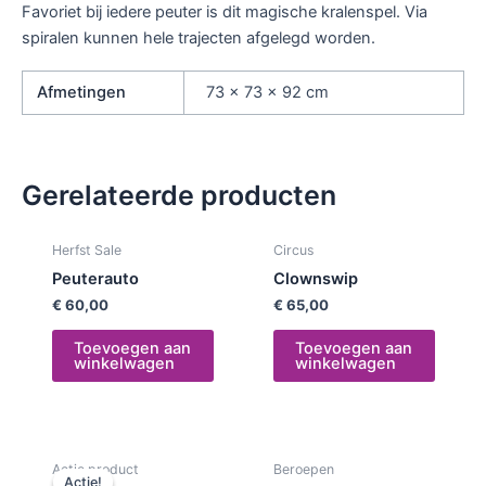
Favoriet bij iedere peuter is dit magische kralenspel. Via
spiralen kunnen hele trajecten afgelegd worden.
Afmetingen
73 × 73 × 92 cm
Gerelateerde producten
Herfst Sale
Circus
Peuterauto
Clownswip
€
60,00
€
65,00
Toevoegen aan
Toevoegen aan
winkelwagen
winkelwagen
Oorspronkelijke
Huidige
Actie product
Beroepen
prijs
prijs
Actie!
Actie!