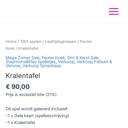
Ga
Main
naar
Menu
de
inhoud
Kralentafel
aantal
Home
/
1001 spelen
/
Leeftijdsgroepen
/
Peuter
hoek
/ Kralentafel
Mega Zomer Sale
,
Peuter hoek
,
Sint & Kerst Sale
,
StayHome&Play spelletjes
,
Verkoop
,
Verkoop Fietsen &
Vervoer
,
Verkoop Sinterklaas
Kralentafel
€
90,00
Prijs is exclusief btw (21%)
Dit spel wordt geleverd inclusief:
-1 x Gele kaart (spelbeschrijving)
-1 x Kralentafel