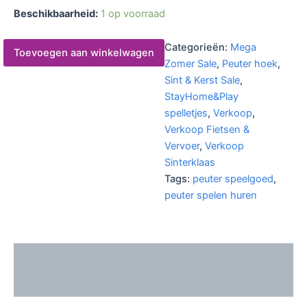
Beschikbaarheid:
1 op voorraad
Categorieën:
Mega
Toevoegen aan winkelwagen
Zomer Sale
,
Peuter hoek
,
Sint & Kerst Sale
,
StayHome&Play
spelletjes
,
Verkoop
,
Verkoop Fietsen &
Vervoer
,
Verkoop
Sinterklaas
Tags:
peuter speelgoed
,
peuter spelen huren
Beschrijving
Extra informatie